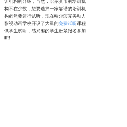
训机构的介绍，当然，哈尔滨市的培训机
构不在少数，想要选择一家靠谱的培训机
构必然要进行试听，现在哈尔滨完美动力
影视动画学校开设了大量的
免费试听
课程
供学生试听，感兴趣的学生赶紧报名参加
吧!
更多哈尔滨完美动力影视动画学校招生政
策，请致电0451-88869611咨询。
免费试学
뀳
16645079482（同微信）
뀰