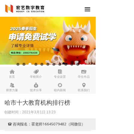
끀
낀
뀄
뀴
끡
首页
学校简介
专业设置
学生作品
뀡
낐
넆
넹
师资力量
技术分享
校内新闻
联系我们
哈市十大教育机构排行榜
创建时间：
2021年3月1日
13:23
咨询报名：霍老师16645079482（同微信）
뀰