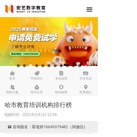
끀
낀
뀄
뀴
끡
首页
学校简介
专业设置
学生作品
뀡
낐
넆
넹
师资力量
技术分享
校内新闻
联系我们
哈市教育培训机构排行榜
创建时间：
2021年3月1日
12:56
咨询报名：霍老师16645079482（同微信）
뀰