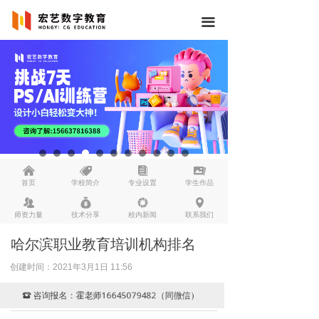
끀
낀
뀄
뀴
끡
首页
学校简介
专业设置
学生作品
뀡
낐
넆
넹
师资力量
技术分享
校内新闻
联系我们
哈尔滨职业教育培训机构排名
创建时间：
2021年3月1日
11:56
咨询报名：霍老师16645079482（同微信）
뀰