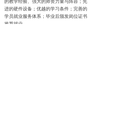
的教学经验、强大的师资力量与阵容；先
进的硬件设备；优越的学习条件；完善的
学员就业服务体系；毕业后颁发岗位证书
推荐就业
更多哈尔滨完美动力影视动画学校招生政
策，请致电0451-88869611咨询。
免费试学
뀳
16645079482（同微信）
뀰
上一篇：
无
ꄴ