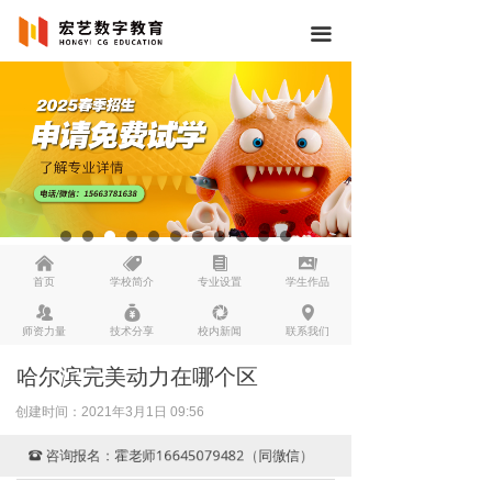
끀
낀
뀄
뀴
끡
首页
学校简介
专业设置
学生作品
뀡
낐
넆
넹
师资力量
技术分享
校内新闻
联系我们
哈尔滨完美动力在哪个区
创建时间：
2021年3月1日
09:56
咨询报名：霍老师16645079482（同微信）
뀰