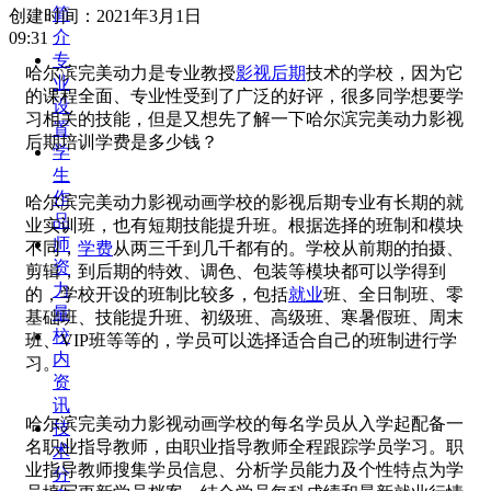
简
创建时间：
2021年3月1日
介
09:31
专
哈尔滨完美动力是专业教授
影视后期
技术的学校，因为它
业
的课程全面、专业性受到了广泛的好评，很多同学想要学
设
习相关的技能，但是又想先了解一下哈尔滨完美动力影视
置
后期培训学费是多少钱？
学
生
作
哈尔滨完美动力影视动画学校的影视后期专业有长期的就
品
业实训班，也有短期技能提升班。根据选择的班制和模块
师
不同，
学费
从两三千到几千都有的。学校从前期的拍摄、
资
剪辑，到后期的特效、调色、包装等模块都可以学得到
力
的，学校开设的班制比较多，包括
就业
班、全日制班、零
量
基础班、技能提升班、初级班、高级班、寒暑假班、周末
校
班、VIP班等等的，学员可以选择适合自己的班制进行学
内
习。
资
讯
哈尔滨完美动力影视动画学校的每名学员从入学起配备一
技
名职业指导教师，由职业指导教师全程跟踪学员学习。职
术
业指导教师搜集学员信息、分析学员能力及个性特点为学
分