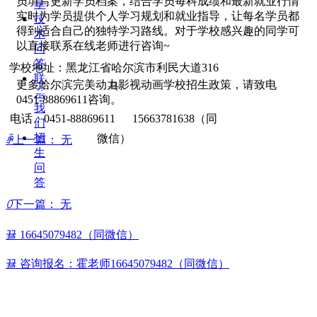
员填写更新学员档案，结合学员每科成绩和最新就业行情
享
实时为学员提供个人学习规划和就业指导，让每名学员都
技
得到适合自己的独特学习路线。对于学校感兴趣的同学可
术
以直接联系在线老师进行咨询~
问
答
学校地址：黑龙江省哈尔滨市利民大道316
联
更多哈尔滨完美动力影视动画学校招生政策，请致电
号
系
0451-88869611咨询。
我
电话：0451-88869611 15663781638（同
们
招
微信）
ꄴ
上一篇：
无
生
问
答
ꄲ
下一篇：
无
뀰
16645079482（同微信）
뀰
咨询报名：霍老师16645079482（同微信）