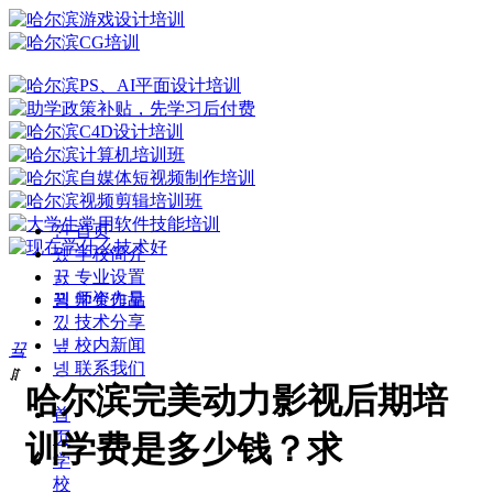
낀
首页
뀄
学校简介
뀴
专业设置
뀡
师资力量
끡
学生作品
낐
技术分享
넆
校内新闻
끀
넹
联系我们
ꁲ
哈尔滨完美动力影视后期培
首
页
训学费是多少钱？求
学
校