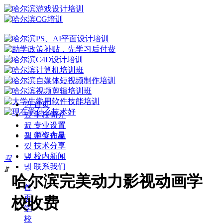
낀
首页
뀄
学校简介
뀴
专业设置
뀡
师资力量
끡
学生作品
낐
技术分享
넆
校内新闻
끀
넹
联系我们
ꁲ
哈尔滨完美动力影视动画学
首
页
校收费
学
校