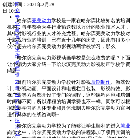
简
创建时间：
2021年2月28
介
日
10:14
专
哈尔滨
完美动力
学校是一家在哈尔滨比较知名的培训
业
机构，每年都会为各行业输送数以万计的职业技术人才，
设
其中对影视行业的人才补充尤甚。哈尔滨完美动力学校对
置
于影视行业的培训，已有近十几年的历史，因此有很多小
学
伙伴想去哈尔滨完美动力影视动画学校学习，那么
生
作
哈尔滨完美动力影视动画学校是怎么收费的呢？下面
品
让小编为大家介绍一下哈尔滨完美动力影视动画学校学费
师
问题。
资
力
目前哈尔滨完美动力学校针对影视
后期制作
、游戏设
量
计、影视动画、平面设计和电视栏目包装、影视特效、影
校
视广告等方向都开设了专门的课程，这些课程内容和培训
内
时间都不同，所以课程的培训学费也不一样。同学可以根
资
据想要学习的具体专业和具体班制去哈尔滨完美动力官网
讯
进行具体的在线咨询哦~
技
哈尔滨完美动力学校为了能够让学生顺利的进入
就业
术
岗位之中，哈尔滨完美动力学校的课程添加了项目实训的
分