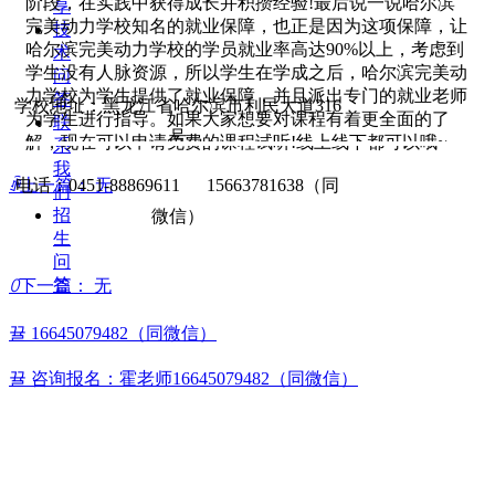
阶段，在实践中获得成长并积攒经验!最后说一说哈尔滨
享
完美动力学校知名的就业保障，也正是因为这项保障，让
技
哈尔滨完美动力学校的学员就业率高达90%以上，考虑到
术
学生没有人脉资源，所以学生在学成之后，哈尔滨完美动
问
力学校为学生提供了就业保障，并且派出专门的就业老师
答
学校地址：黑龙江省哈尔滨市利民大道316
为学生进行指导。如果大家想要对课程有着更全面的了
联
号
解，现在可以申请免费的课程试听!线上线下都可以哦~
系
我
ꄴ
上一篇：
无
电话：0451-88869611 15663781638（同
们
招
微信）
生
问
答
ꄲ
下一篇：
无
뀰
16645079482（同微信）
뀰
咨询报名：霍老师16645079482（同微信）