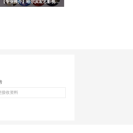
【专业推介】哈尔滨宏艺影视动画学校影视后期合成剪辑专业——一站式解锁就业技能，实战教学赋能，开启影视职业道路！
随着短视频、影视广告、网络综艺等行
业的爆发式增长，后期合成剪辑已成为
数字内容产业的核心技能之一。哈尔滨
宏艺影视动画学校依托基地的产业资
源，推出影视后期合成剪辑专项就业
班，致力于培养兼具技术实力与艺术创
意的复合型人才。 无论您是影视爱好
者，应往届高校毕业生，还是希望转行
进入影视行业的职场人士，影视后期合
成剪辑就业班都将为您，打开通往高薪
职业的大门。
号