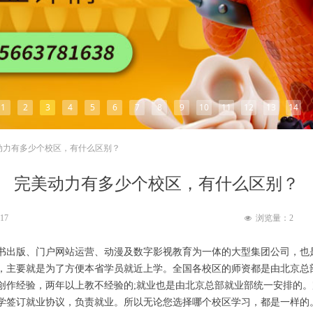
1
2
3
4
5
6
7
8
9
10
11
12
13
14
动力有多少个校区，有什么区别？
完美动力有多少个校区，有什么区别？
:17
浏览量：
2
넶
书出版、门户网站运营、动漫及数字影视教育为一体的大型集团公司，也
，主要就是为了方便本省学员就近上学。全国各校区的师资都是由北京总
创作经验，两年以上教不经验的;就业也是由北京总部就业部统一安排的
学签订就业协议，负责就业。所以无论您选择哪个校区学习，都是一样的