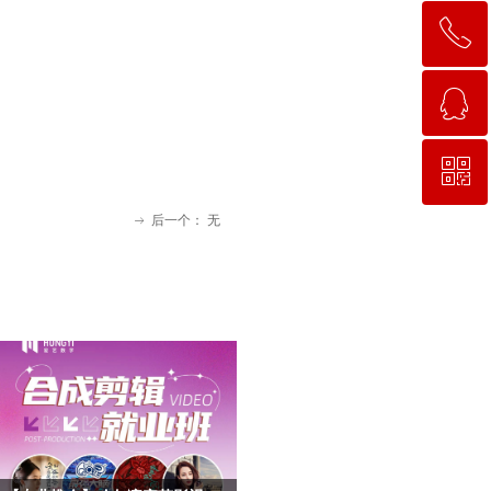
ꂅ
回到顶部
ꁗ
15663781638
ꀥ
QQ客服
后一个：
无
ꁹ
微信二维码