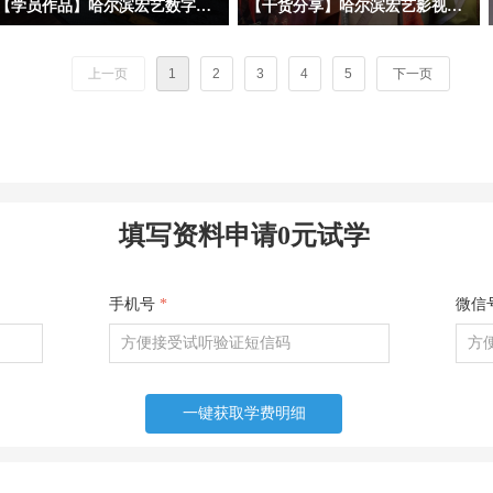
【学员作品】哈尔滨宏艺数字基地学员三维作品——初级材质
【干货分享】哈尔滨宏艺影视动画学校拆解暑期黑马《八仙！》幕后阵容！动画专业学子求职必看动画公司清单
今天分享的三位初材班学员作品，分属
暑期档口碑动画《八仙！》火热上映，
三种不同美术风格——朋克夜店、科幻
很多同学沉浸在八仙的奇幻故事、精良
上一页
1
2
3
4
5
下一页
工业和中世纪写实。三位同学的建模基
的3D动画画面之中。作为动画学习
础都相对扎实，都能熟练掌握场景完整
者，我们不止观影，更要读懂作品背后
制作流程，在美术风格驾驭上，双层赛
的产业生态。今天哈尔滨宏艺影视动画
博朋克酒吧、科幻地下酿酒实验室和中
学校带大家跳出剧情，深挖《八仙！》
世纪海港巷道三个作品都呈现了各自不
幕后主控制作、联合外包承制，以及出
同的特点。作品在布置初期，授课老师
品宣发全链条企业，整理每家公司所在
填写资料申请0元试学
也强调要重点关注材质磨损的虚实疏
地、业务范围、代表作、招人方向，为
密、道具的随机错落排布、远景层次与
未来想要进入动画行业求职的同学们提
色彩对比的细化等优化环节，尽量弱化
供清晰参考！
手机号
*
微信
模型的CG塑料感，多增强场景真实生
活氛围。当然，学习阶段不可能一蹴而
就，还是需要反复大量的练习和日常生
活中对各种物体材质与光影的细心观
一键获取学费明细
察，才能熟稔于心。希望小可爱们可以
在这个阶段的课程学习中，多揣摩、多
努力！