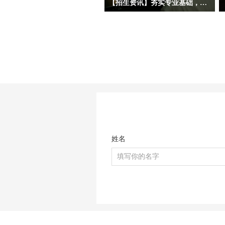
【招生资讯】夯实专业基础，补齐技能短板——留学申校预科赋能，哈尔滨宏艺影视动画学校助你打造专业化作品集！
随着数字媒体艺术、影视动画、视觉设
计、AIGC创意媒体等专业成为港澳高
校、海外综合大学及艺术院校的热门报
考方向，越来越多准备申校、出国留学
的同学，都遇到了共同的短板问题：多
数零基础、跨专业申请的同学，在校期
间没有接触过影视、动画、设计、后
期、AIGC 创意等相关专业内容，存在
专业技能空白、无系统作品积累、缺乏
相关学习与实践履历。在海外及港澳院
校的申请审核中，除了基础成绩之外，
姓名
学生的专业认知、实操能力、相关创作
作品、行业实践经历，都是学校考察学
生适配度的重要参考维度。因此，很多
同学希望在出国前，在国内系统补齐专
业基础、积累个人原创作品、补充相关
学习与实训经历，为自己的专业申请和
未来海外学习打下扎实基础。我们特面