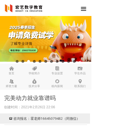
끀
낀
뀄
뀴
끡
首页
学校简介
专业设置
学生作品
뀡
낐
넆
넹
师资力量
技术分享
校内新闻
联系我们
完美动力就业靠谱吗
创建时间：
2021年2月26日
22:06
咨询报名：霍老师16645079482（同微信）
뀰