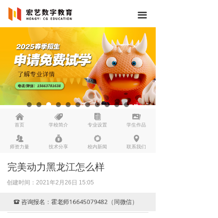
끀
낀
뀄
뀴
끡
首页
学校简介
专业设置
学生作品
뀡
낐
넆
넹
师资力量
技术分享
校内新闻
联系我们
完美动力黑龙江怎么样
创建时间：
2021年2月26日
15:05
咨询报名：霍老师16645079482（同微信）
뀰