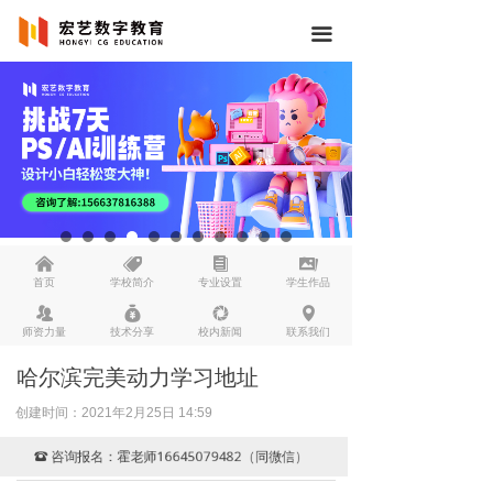
끀
낀
뀄
뀴
끡
首页
学校简介
专业设置
学生作品
뀡
낐
넆
넹
师资力量
技术分享
校内新闻
联系我们
哈尔滨完美动力学习地址
创建时间：
2021年2月25日
14:59
咨询报名：霍老师16645079482（同微信）
뀰