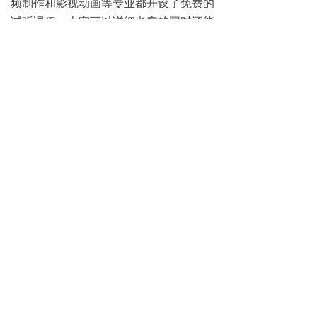
频制作和影视动画等专业都开设了免费的
试听课程，大家可以详细考察的同时还能
够听一场干货满满的试听课程，联系我们
的在线老师就能够进行报名试听!
免费试学
뀳
16645079482（同微信）
뀰
上一篇：
无
ꄴ
下一篇：
无
ꄲ