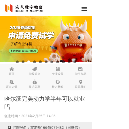
끀
낀
뀄
뀴
끡
首页
学校简介
专业设置
学生作品
뀡
낐
넆
넹
师资力量
技术分享
校内新闻
联系我们
哈尔滨完美动力学半年可以就业
吗
创建时间：
2021年2月25日
14:36
咨询报名：霍老师16645079482（同微信）
뀰