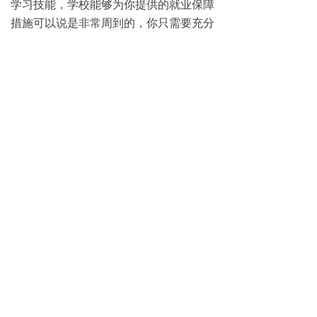
学习技能，学校能够为你提供的就业保障
措施可以说是非常周到的，你只需要充分
地发挥自己的主观能动性，努力刻苦学
习，这样才会让自己的就业之路一帆风顺
哦
免费试学
뀳
16645079482（同微信）
뀰
上一篇：
无
ꄴ
下一篇：
无
ꄲ