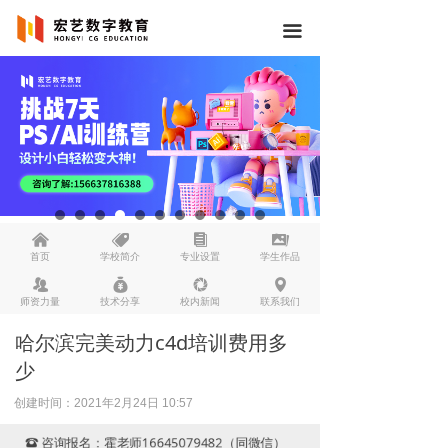
끀
낀
뀄
뀴
끡
首页
学校简介
专业设置
学生作品
뀡
낐
넆
넹
师资力量
技术分享
校内新闻
联系我们
哈尔滨完美动力c4d培训费用多
少
创建时间：
2021年2月24日
10:57
咨询报名：霍老师16645079482（同微信）
뀰