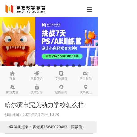
끀
낀
뀄
뀴
끡
首页
学校简介
专业设置
学生作品
뀡
낐
넆
넹
师资力量
技术分享
校内新闻
联系我们
哈尔滨市完美动力学校怎么样
创建时间：
2021年2月24日
10:28
咨询报名：霍老师16645079482（同微信）
뀰