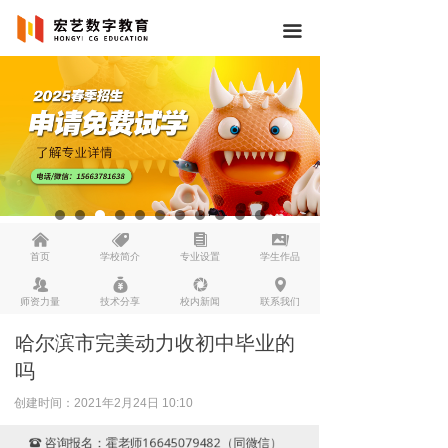
끀
낀
뀄
뀴
끡
首页
学校简介
专业设置
学生作品
뀡
낐
넆
넹
师资力量
技术分享
校内新闻
联系我们
哈尔滨市完美动力收初中毕业的
吗
创建时间：
2021年2月24日
10:10
咨询报名：霍老师16645079482（同微信）
뀰