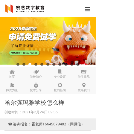
끀
낀
뀄
뀴
끡
首页
学校简介
专业设置
学生作品
뀡
낐
넆
넹
师资力量
技术分享
校内新闻
联系我们
哈尔滨玛雅学校怎么样
创建时间：
2021年2月24日
09:35
咨询报名：霍老师16645079482（同微信）
뀰