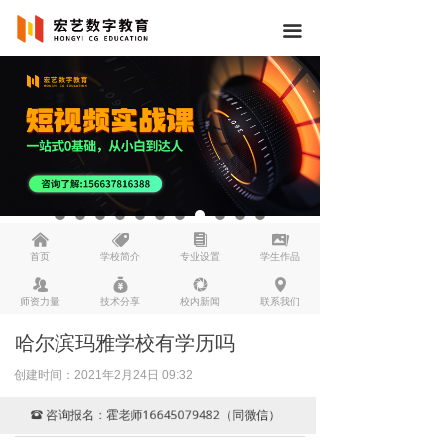
끀
낀
뀄
뀴
끡
首页
学校简介
专业设置
学生作品
뀡
낐
넆
넹
师资力量
技术分享
校内新闻
联系我们
哈尔滨玛雅学校有学历吗
创建时间：
2021年2月24日
09:32
咨询报名：霍老师16645079482（同微信）
뀰