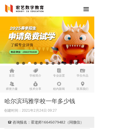
끀
낀
뀄
뀴
끡
首页
学校简介
专业设置
学生作品
뀡
낐
넆
넹
师资力量
技术分享
校内新闻
联系我们
哈尔滨玛雅学校一年多少钱
创建时间：
2021年2月24日
09:27
咨询报名：霍老师16645079482（同微信）
뀰