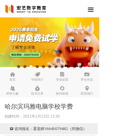
끀
낀
뀄
뀴
끡
首页
学校简介
专业设置
学生作品
뀡
낐
넆
넹
师资力量
技术分享
校内新闻
联系我们
哈尔滨玛雅电脑学校学费
创建时间：
2021年2月23日
13:30
咨询报名：霍老师16645079482（同微信）
뀰