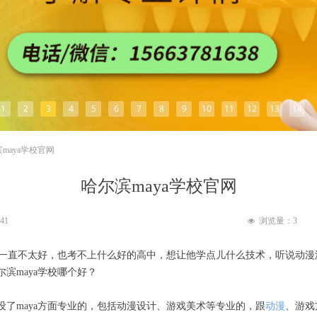
1
2
3
4
5
6
7
8
9
10
11
12
13
14
maya学校官网
哈尔滨maya学校官网
:41
浏览量：
3
넶
学习一直不太好，也考不上什么好的高中，想让他学点儿什么技术，听说动
滨maya学校哪个好？
设了maya方面专业的，包括动漫设计、游戏美术等专业的，跟
动漫
、游戏