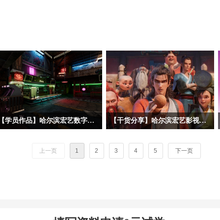
【学员作品】哈尔滨宏艺数字基地学员三维作品——初级材质
【干货分享】哈尔滨宏艺影视动画学校拆解暑期黑马《八仙！》幕后阵容！动画专业学子求职必看动画公司清单
今天分享的三位初材班学员作品，分属
暑期档口碑动画《八仙！》火热上映，
三种不同美术风格——朋克夜店、科幻
很多同学沉浸在八仙的奇幻故事、精良
上一页
1
2
3
4
5
下一页
工业和中世纪写实。三位同学的建模基
的3D动画画面之中。作为动画学习
础都相对扎实，都能熟练掌握场景完整
者，我们不止观影，更要读懂作品背后
制作流程，在美术风格驾驭上，双层赛
的产业生态。今天哈尔滨宏艺影视动画
博朋克酒吧、科幻地下酿酒实验室和中
学校带大家跳出剧情，深挖《八仙！》
世纪海港巷道三个作品都呈现了各自不
幕后主控制作、联合外包承制，以及出
同的特点。作品在布置初期，授课老师
品宣发全链条企业，整理每家公司所在