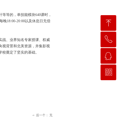
等等的，单技能模块640课时，
ꁸ
:00-20:00以及休息日无偿
ꂅ
回到顶部
实战、业界知名专家授课、权威
央视背景和北美资源，并集影视
学校奠定了坚实的基础。
ꁗ
15663781638
ꀥ
QQ客服
微信二维码
后一个：
无
ꁹ