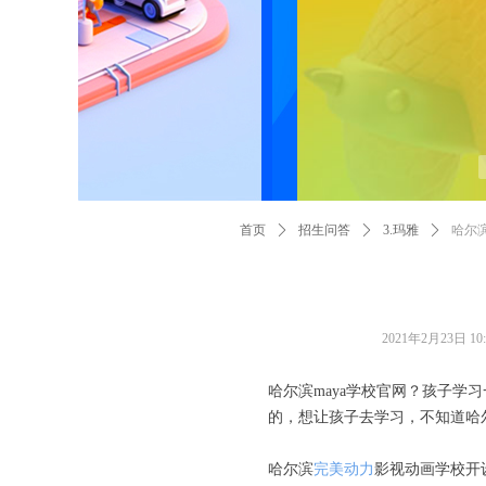
首页
ꄲ
招生问答
ꄲ
3.玛雅
ꄲ
哈尔滨
2021年2月23日
10
哈尔滨maya学校官网？孩子
的，想让孩子去学习，不知道哈尔
哈尔滨
完美动力
影视动画学校开