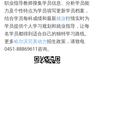
职业指导教师搜集学员信息、分析学员能
力及个性特点为学员填写更新学员档案，
结合学员每科成绩和最新
就业
行情实时为
学员提供个人学习规划和就业指导，让每
名学员都得到适合自己的独特学习路线。
更多
哈尔滨完美动力
招生政策，请致电
0451-88869611咨询。
免费试学
뀳
16645079482（同微信）
뀰
上一篇：
无
ꄴ