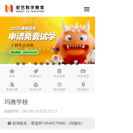
끀
낀
뀄
뀴
끡
首页
学校简介
专业设置
学生作品
뀡
낐
넆
넹
师资力量
技术分享
校内新闻
联系我们
玛雅学校
创建时间：
2021年2月22日
15:17
咨询报名：霍老师16645079482（同微信）
뀰