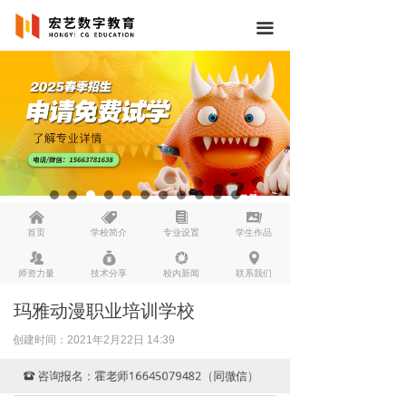
끀
낀
뀄
뀴
끡
首页
学校简介
专业设置
学生作品
뀡
낐
넆
넹
师资力量
技术分享
校内新闻
联系我们
玛雅动漫职业培训学校
创建时间：
2021年2月22日
14:39
咨询报名：霍老师16645079482（同微信）
뀰