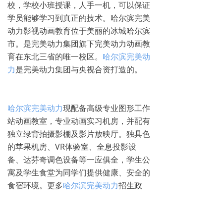
校，学校​小班授课，人手一机，可以保证
学员能够学习到真正的技术。哈尔滨完美
动力影视动画教育位于美丽的冰城哈尔滨
市。是完美动力集团旗下完美动力动画教
育在东北三省的唯一校区。
哈尔滨完美动
力
是完美动力集团与央视合资打造的。
哈尔滨完美动力
现配备高级专业图形工作
站动画教室，专业动画实习机房，并配有
独立绿背拍摄影棚及影片放映厅。独具色
的苹果机房、VR体验室、全息投影设
备、达芬奇调色设备等一应俱全，学生公
寓及学生食堂为同学们提供健康、安全的
食宿环境。更多
哈尔滨完美动力
招生政
策，请致电0451-88869611咨询。