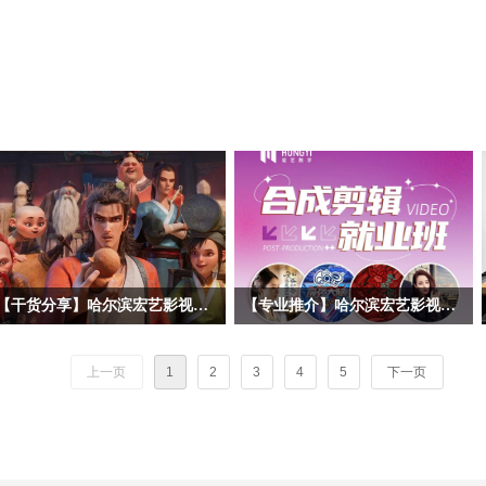
【干货分享】哈尔滨宏艺影视动画学校拆解暑期黑马《八仙！》幕后阵容！动画专业学子求职必看动画公司清单
【专业推介】哈尔滨宏艺影视动画学校影视后期合成剪辑专业——一站式解锁就业技能，实战教学赋能，开启影视职业道路！
暑期档口碑动画《八仙！》火热上映，
随着短视频、影视广告、网络综艺等行
很多同学沉浸在八仙的奇幻故事、精良
业的爆发式增长，后期合成剪辑已成为
上一页
1
2
3
4
5
下一页
的3D动画画面之中。作为动画学习
数字内容产业的核心技能之一。哈尔滨
者，我们不止观影，更要读懂作品背后
宏艺影视动画学校依托基地的产业资
的产业生态。今天哈尔滨宏艺影视动画
源，推出影视后期合成剪辑专项就业
学校带大家跳出剧情，深挖《八仙！》
班，致力于培养兼具技术实力与艺术创