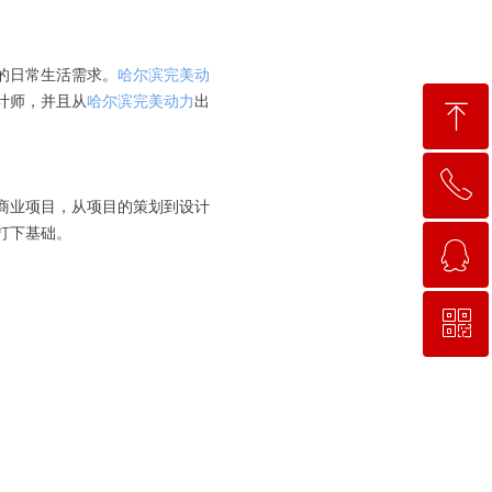
的日常生活需求。
哈尔滨完美动
计师，并且从
哈尔滨完美动力
出
ꁸ
ꂅ
回到顶部
商业项目，从项目的策划到设计
打下基础。
ꁗ
15663781638
ꀥ
QQ客服
微信二维码