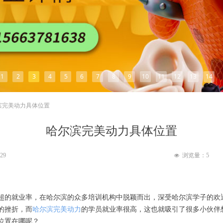
1
2
3
4
5
6
7
8
9
10
11
12
13
14
滨完美动力具体位置
哈尔滨完美动力具体位置
:29
浏览量：
5
넶
超的就业率，在哈尔滨的众多培训机构中脱颖而出，深受哈尔滨学子的欢
的挫折，而
哈尔滨完美动力
的学员就业率很高，这也就吸引了很多小伙伴
位置在哪呢？