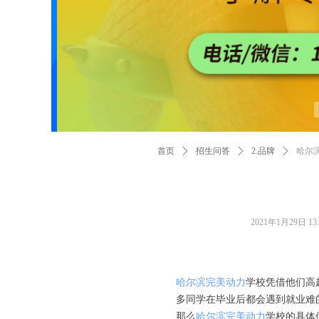
首页
ꄲ
招生问答
ꄲ
2.品牌
ꄲ
哈尔
2021年1月29日
13
哈尔滨完美动力
学校凭借他们高
多同学在毕业后都会遇到就业难
那么
哈尔滨完美动力
学校的具体