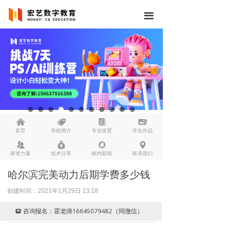
끀
낀
뀄
뀴
끡
首页
学校简介
专业设置
学生作品
뀡
낐
넆
넹
师资力量
技术分享
校内新闻
联系我们
哈尔滨完美动力后期学费多少钱
创建时间：
2021年1月29日
13:18
咨询报名：霍老师16645079482（同微信）
뀰