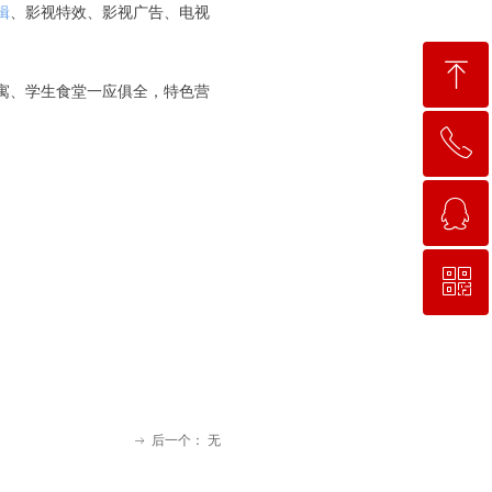
辑
、影视特效、影视广告、电视
ꁸ
寓、学生食堂一应俱全，特色营
ꂅ
回到顶部
ꁗ
15663781638
ꀥ
QQ客服
微信二维码
后一个：
无
ꁹ