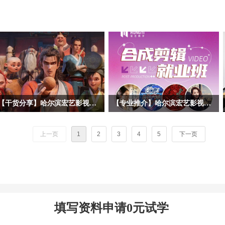
【干货分享】哈尔滨宏艺影视动画学校拆解暑期黑马《八仙！》幕后阵容！动画专业学子求职必看动画公司清单
【专业推介】哈尔滨宏艺影视动画学校影视后期合成剪辑专业——一站式解锁就业技能，实战教学赋能，开启影视职业道路！
暑期档口碑动画《八仙！》火热上映，
随着短视频、影视广告、网络综艺等行
很多同学沉浸在八仙的奇幻故事、精良
业的爆发式增长，后期合成剪辑已成为
上一页
1
2
3
4
5
下一页
的3D动画画面之中。作为动画学习
数字内容产业的核心技能之一。哈尔滨
者，我们不止观影，更要读懂作品背后
宏艺影视动画学校依托基地的产业资
的产业生态。今天哈尔滨宏艺影视动画
源，推出影视后期合成剪辑专项就业
学校带大家跳出剧情，深挖《八仙！》
班，致力于培养兼具技术实力与艺术创
幕后主控制作、联合外包承制，以及出
意的复合型人才。 无论您是影视爱好
品宣发全链条企业，整理每家公司所在
者，应往届高校毕业生，还是希望转行
填写资料申请0元试学
地、业务范围、代表作、招人方向，为
进入影视行业的职场人士，影视后期合