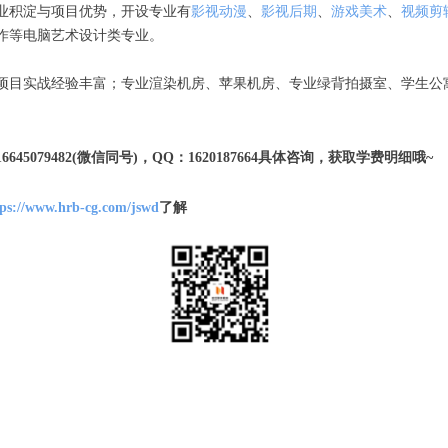
业积淀与项目优势，开设专业有
影视动漫
、
影视后期
、
游戏美术
、
视频剪
作等电脑艺术设计类专业。
项目实战经验丰富；专业渲染机房、苹果机房、专业绿背拍摄室、学生公
16645079482(微信同号)，QQ：1620187664具体咨询，获取学费明细哦~
tps://www.hrb-cg.com/jswd
了解