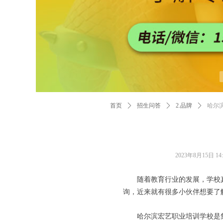
首页
ꄲ
招生问答
ꄲ
2.品牌
ꄲ
哈尔
2023年8月15日
14
随着教育行业的发展，学校
询，
近来就有很多小伙伴想要了
哈尔滨宏艺职业培训学校
是