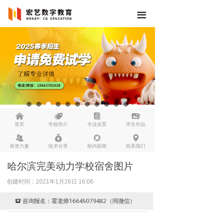
끀
낀
뀄
뀴
끡
首页
学校简介
专业设置
学生作品
뀡
낐
넆
넹
师资力量
技术分享
校内新闻
联系我们
哈尔滨完美动力学校宿舍图片
创建时间：
2021年1月26日
16:06
咨询报名：霍老师16645079482（同微信）
뀰