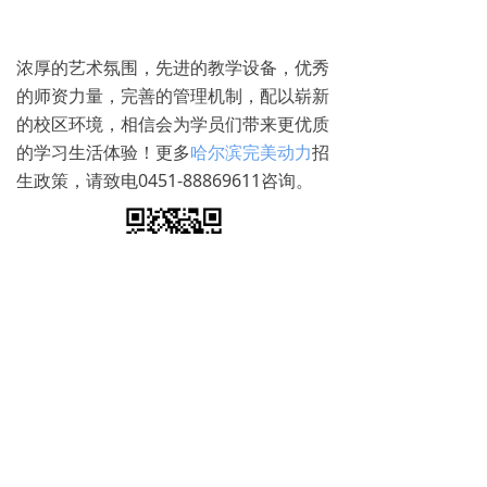
浓厚的艺术氛围，先进的教学设备，优秀
的师资力量，完善的管理机制，配以崭新
的校区环境，相信会为学员们带来更优质
的学习生活体验！更多
哈尔滨完美动力
招
生政策，请致电0451-88869611咨询。
免费试学
뀳
16645079482（同微信）
뀰
上一篇：
无
ꄴ