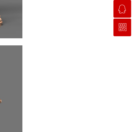
ꁗ
15663781638
ꀥ
QQ客服
微信二维码