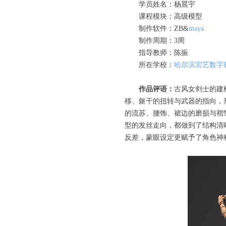
学员姓名：杨晨宇
课程模块：高级模型
制作软件：ZB&
maya
制作周期：3周
指导教师：陈振
所在学校：
哈尔滨宏艺数字
作品评语：
古风女剑士的建
移、躯干的扭转与武器的指向，
的流苏、腰饰、裙边的磨损与褶
型的发丝走向，都做到了结构清
反差，蒙眼设定更赋予了角色神