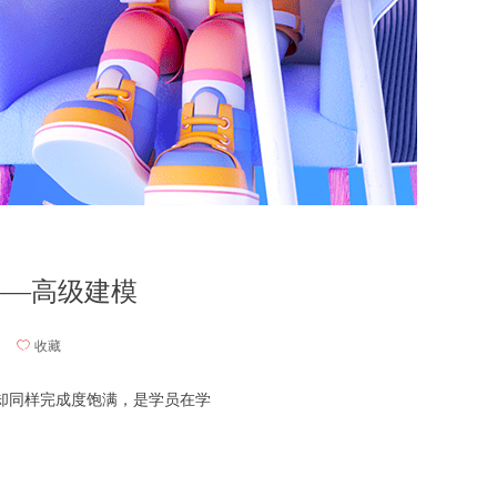
——高级建模
ꄀ
收藏
明却同样完成度饱满，是学员在学