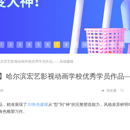
1
2
3
4
5
6
7
8
9
10
11
12
13
14
尔滨宏艺影视动画学校优秀学员作品——高级建模
】哈尔滨宏艺影视动画学校优秀学员作品
:40
浏览量：
72
넶
品，精准展现了
3D角色建模
从“型”到“神”的完整塑造能力，风格差异鲜
角色雕塑习作。