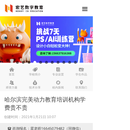
끀
낀
뀄
뀴
끡
首页
学校简介
专业设置
学生作品
뀡
낐
넆
넹
师资力量
技术分享
校内新闻
联系我们
哈尔滨完美动力教育培训机构学
费贵不贵
创建时间：
2021年1月21日
10:07
咨询报名：霍老师16645079482（同微信）
뀰