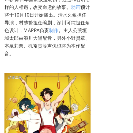
样的人相遇，改变命运的故事。
动画
预计
将于10月10日开始播出。清水久敏担任
导演，村越繁担任编剧，深川可纯担任角
色设计，MAPPA负责
制作
。主人公荒垣
城太郎由浪川大辅配音，另外小野贤章、
本泉莉奈、梶裕贵等声优也将为本作配
音。