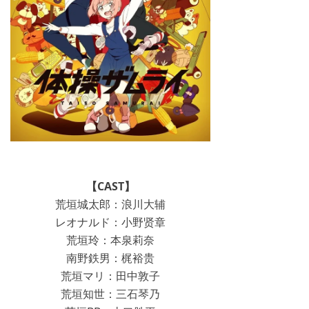
【CAST】
荒垣城太郎：浪川大辅
レオナルド：小野贤章
荒垣玲：本泉莉奈
南野鉄男：梶裕贵
荒垣マリ：田中敦子
荒垣知世：三石琴乃