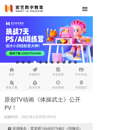
끀
낀
뀄
뀴
끡
首页
学校简介
专业设置
学生作品
뀡
낐
넆
넹
师资力量
技术分享
校内新闻
联系我们
原创TV动画《体操武士》公开
PV！
创建时间：
2021年1月20日
09:52
咨询报名：霍老师16645079482（同微信）
뀰