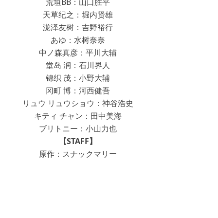
荒垣BB：山口胜平
天草纪之：堀内贤雄
泷泽友树：吉野裕行
あゆ：水树奈奈
中ノ森真彦：平川大辅
堂岛 润：石川界人
锦织 茂：小野大辅
冈町 博：河西健吾
リュウ リュウショウ：神谷浩史
キティ チャン：田中美海
ブリトニー：小山力也
【STAFF】
原作：スナックマリー
监督：清水久敏
系列构成：村越繫
角色设计：深川可纯
总作画监督：崔ふみひで
美术监督：甲斐政俊