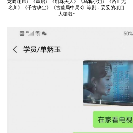
龙岭迷窟》《重启》《斛珠夫人》《乌鸦小姐》《浴血无
名川》《千古玦尘》《古董局中局3》等剧…妥妥的项目
大咖啦~