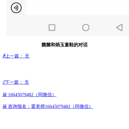
菌菌和炳玉童鞋的对话
ꄴ
上一篇：
无
ꄲ
下一篇：
无
뀰
16645079482（同微信）
뀰
咨询报名：霍老师16645079482（同微信）