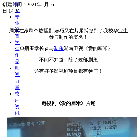
简
创建时间：
2021年1月16
介
日
14:34
专
业
设
周末在家刷个热播剧 凑巧又在片尾捕捉到了我校毕业生
置
参与制作的署名！
学
单炳玉学长参与
制作
湖南卫视《爱的厘米》！
生
作
不问不知道，除了这部剧集
品
师
还有好多影视剧项目都有参与！
资
力
量
校
内
电视剧《爱的厘米》片尾
资
讯
技
术
分