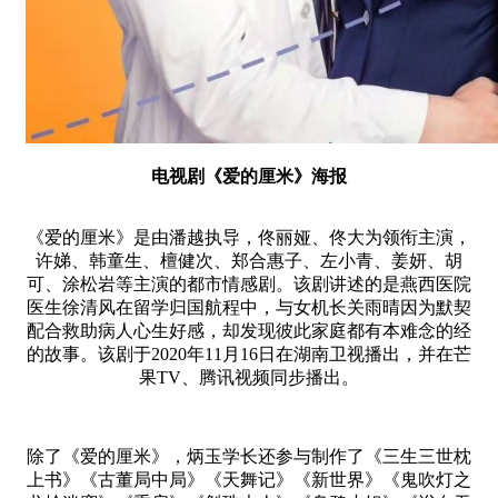
电视剧《爱的厘米》海报
《爱的厘米》是由潘越执导，佟丽娅、佟大为领衔主演，
许娣、韩童生、檀健次、郑合惠子、左小青、姜妍、胡
可、涂松岩等主演的都市情感剧。该剧讲述的是燕西医院
医生徐清风在留学归国航程中，与女机长关雨晴因为默契
配合救助病人心生好感，却发现彼此家庭都有本难念的经
的故事。该剧于2020年11月16日在湖南卫视播出，并在芒
果TV、腾讯视频同步播出。
除了《爱的厘米》，炳玉学长还参与制作了《三生三世枕
上书》《古董局中局》《天舞记》《新世界》《鬼吹灯之