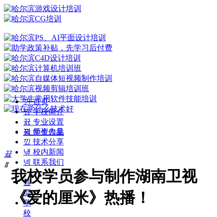
낀
首页
뀄
学校简介
뀴
专业设置
뀡
师资力量
끡
学生作品
낐
技术分享
넆
校内新闻
끀
넹
联系我们
ꁲ
我校学员参与制作湖南卫视
首
页
《爱的厘米》热播！
学
校