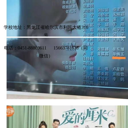
享
技
术
问
答
学校地址：黑龙江省哈尔滨市利民大道316
联
号
系
我
电话：0451-88869611 15663781638（同
们
招
微信）
生
问
答