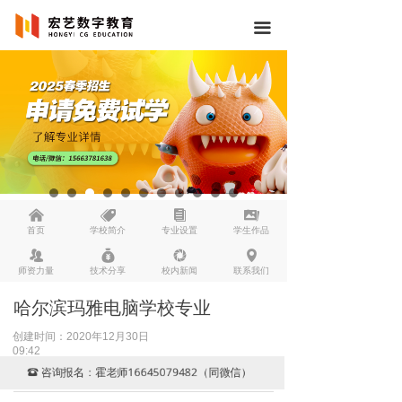
끀
낀
뀄
뀴
끡
首页
学校简介
专业设置
学生作品
뀡
낐
넆
넹
师资力量
技术分享
校内新闻
联系我们
哈尔滨玛雅电脑学校专业
创建时间：
2020年12月30日
09:42
咨询报名：霍老师16645079482（同微信）
뀰