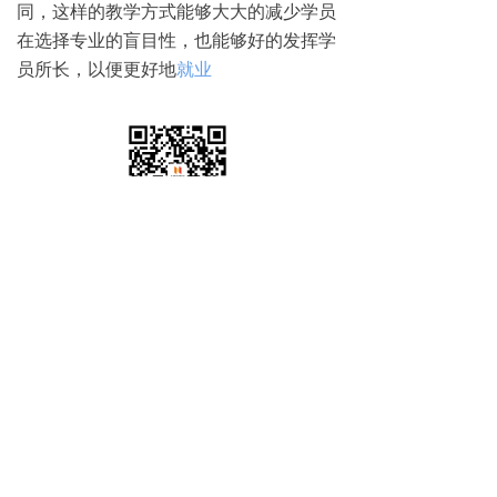
同，这样的教学方式能够大大的减少学员
在选择专业的盲目性，也能够好的发挥学
员所长，以便更好地
就业
免费试学
뀳
16645079482（同微信）
뀰
上一篇：
无
ꄴ
下一篇：
无
ꄲ