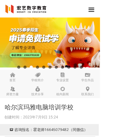
끀
낀
뀄
뀴
끡
首页
学校简介
专业设置
学生作品
뀡
낐
넆
넹
师资力量
技术分享
校内新闻
联系我们
哈尔滨玛雅电脑培训学校
创建时间：
2023年7月9日
15:24
咨询报名：霍老师16645079482（同微信）
뀰