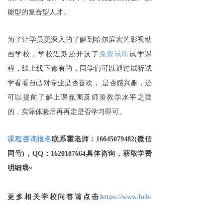
能型的复合型人才。
为了让学员更深入的了解到哈尔滨宏艺影视动
画学校，学校近期还开设了
免费试听
试学课
程，线上线下都有的，同学们可以通过试听试
学看看自己对专业是否喜欢，
是否感兴趣，还
可以提前了解上课氛围及师资教学水平之类
的，实际体验后再再定是否学习即可。
课程咨询报名
联系霍老师：
16645079482(微信
同号)，QQ：1620187664具体咨询，获取学费
明细哦~
更多相关学校问答请点击
https://www.hrb-
cg.com/jswd
了解